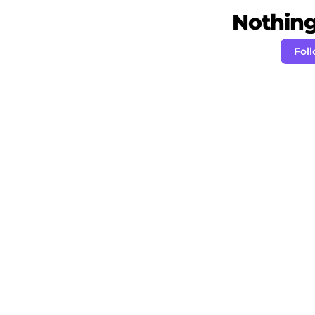
Nothing 
Fol