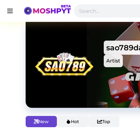
sao789d
Artist
New
Hot
Top