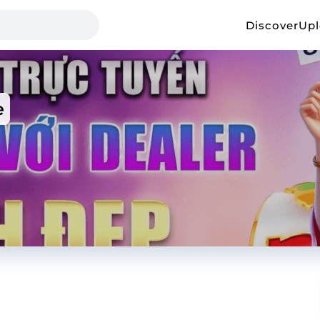
Discover
Up
e