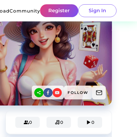
Register
Sign In
load
Community
FOLLOW
0
0
0