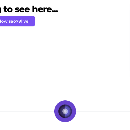
to see here...
low sao79live!