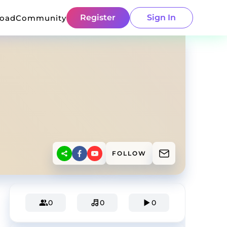
Register
Sign In
load
Community
FOLLOW
0
0
0