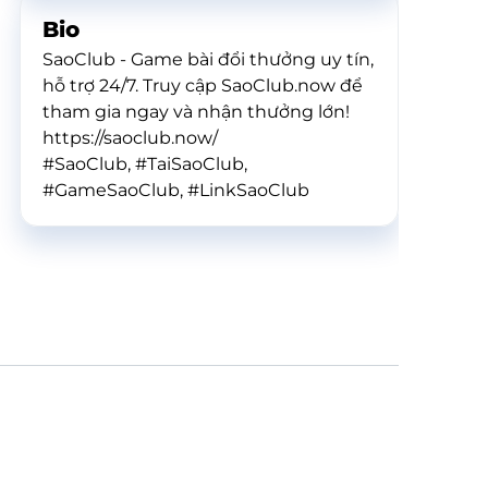
Bio
SaoClub - Game bài đổi thưởng uy tín,
hỗ trợ 24/7. Truy cập SaoClub.now để
tham gia ngay và nhận thưởng lớn!
https://saoclub.now/
#SaoClub, #TaiSaoClub,
#GameSaoClub, #LinkSaoClub