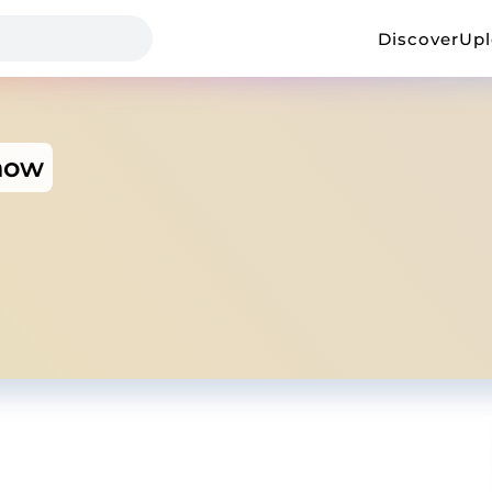
Discover
Up
now