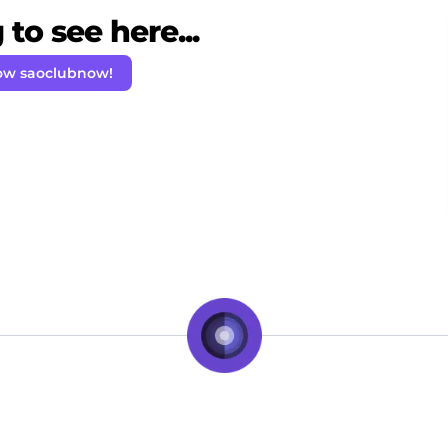
to see here...
ow saoclubnow!