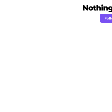
Nothing 
Fol