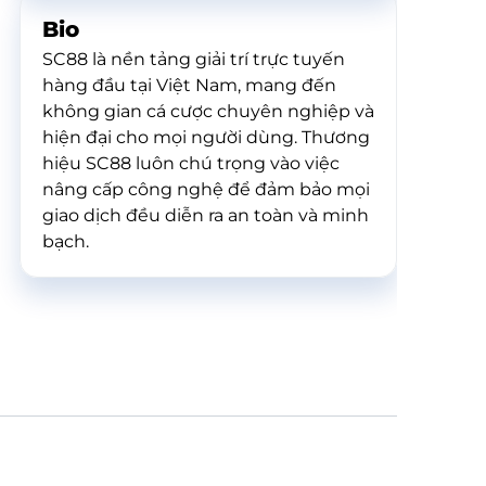
Bio
SC88 là nền tảng giải trí trực tuyến
hàng đầu tại Việt Nam, mang đến
không gian cá cược chuyên nghiệp và
hiện đại cho mọi người dùng. Thương
hiệu SC88 luôn chú trọng vào việc
nâng cấp công nghệ để đảm bảo mọi
giao dịch đều diễn ra an toàn và minh
bạch.