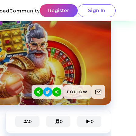
Register
Sign In
load
Community
FOLLOW
0
0
0