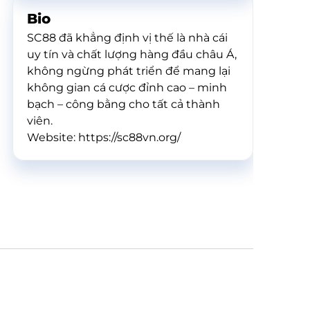
Bio
SC88 đã khẳng định vị thế là nhà cái
uy tín và chất lượng hàng đầu châu Á,
không ngừng phát triển để mang lại
không gian cá cược đỉnh cao – minh
bạch – công bằng cho tất cả thành
viên.
Website: https://sc88vn.org/