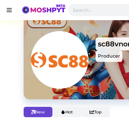
sc88vno
Producer
New
Hot
Top