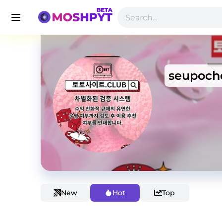
seupoch
New
Hot
Top