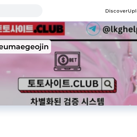
Discover
Up
eumaegeojin