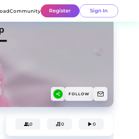
Register
Sign In
load
Community
FOLLOW
0
0
0