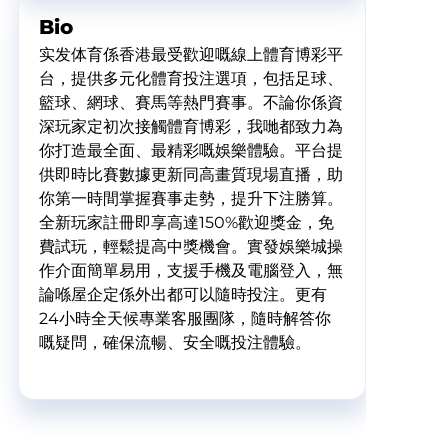
Bio
实发体育係香港最受歡迎嘅線上體育博彩平
台，提供多元化體育投注選項，包括足球、
籃球、網球、賽馬等熱門賽事。不論你係資
深玩家定初次接觸體育博彩，我哋都致力為
你打造最全面、最精彩嘅娛樂體驗。平台提
供即時比賽數據更新同高畫質現場直播，助
你第一時間掌握賽事走勢，提升下注勝算。
全新玩家註冊即享高達150%歡迎獎金，免
費試玩，輕鬆提高中獎機會。實發娛樂城操
作介面簡單易用，支援手機及電腦登入，無
論喺屋企定係外出都可以隨時投注。更有
24小時全天候專業客服團隊，隨時解答你
嘅疑問，確保流暢、安全嘅投注體驗。