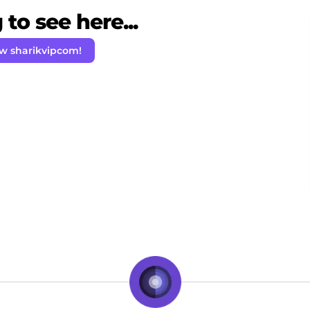
to see here...
ow sharikvipcom!