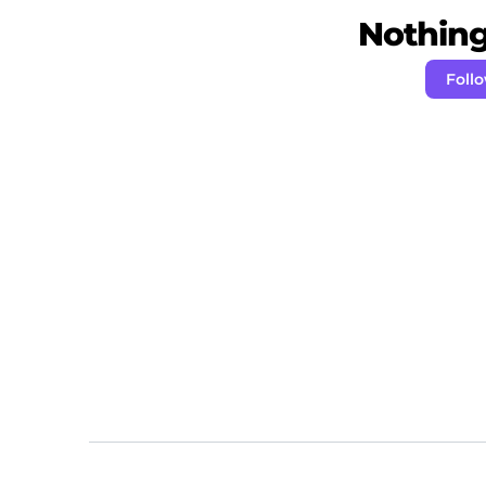
Nothing 
Foll