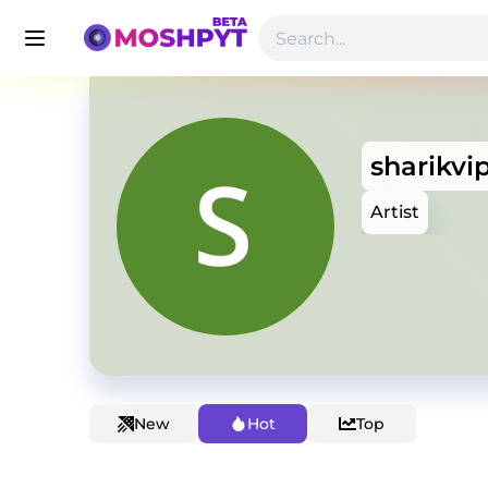
sharikv
Artist
New
Hot
Top