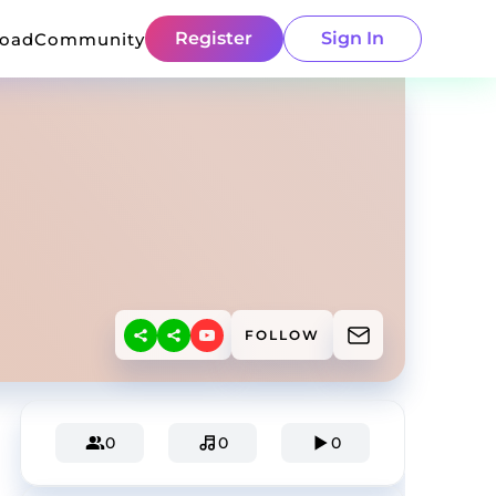
Register
Sign In
load
Community
FOLLOW
0
0
0