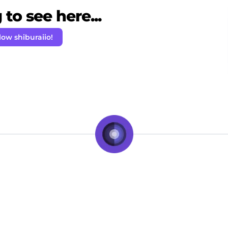
to see here...
low shiburaiio!