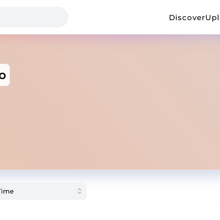
Discover
Up
o