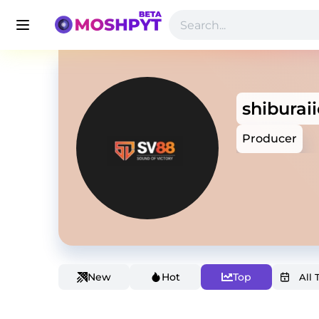
shiburaii
Producer
New
Hot
Top