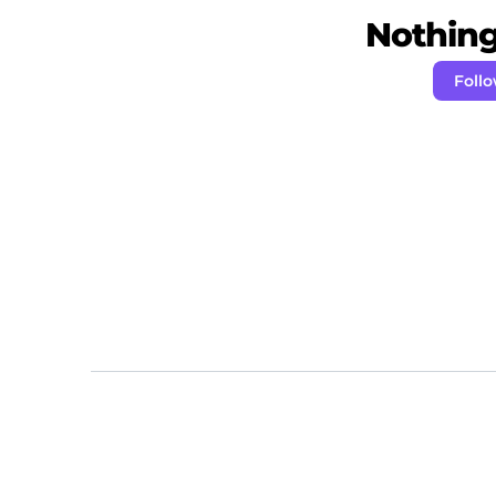
Nothing 
Follo