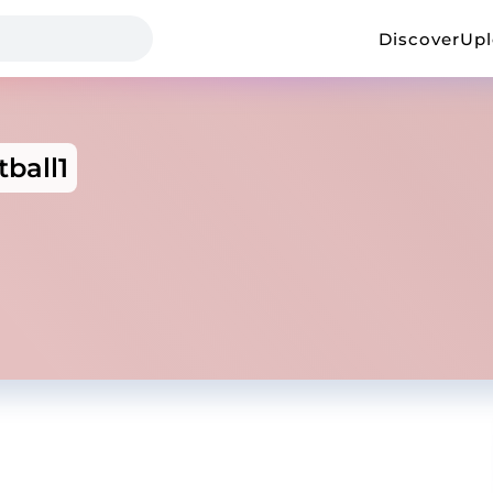
Discover
Up
tball1