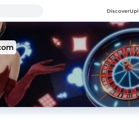
Discover
Up
com