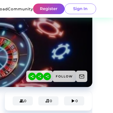
Register
Sign In
load
Community
FOLLOW
0
0
0