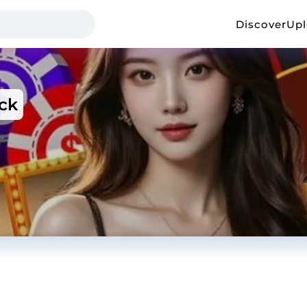
Discover
Up
ck