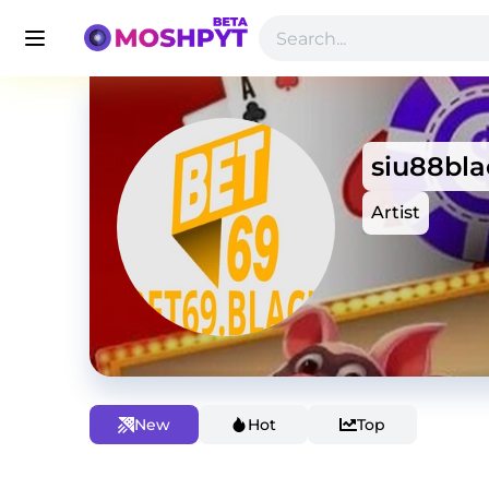
siu88bla
Artist
New
Hot
Top