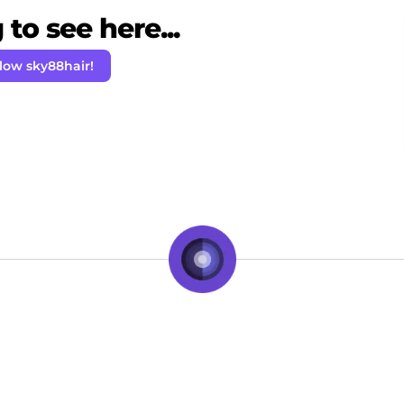
to see here...
low sky88hair!