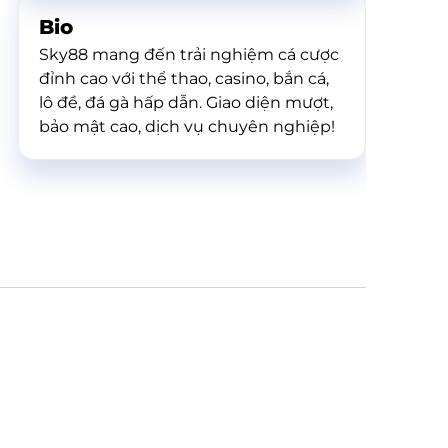
Bio
Sky88 mang đến trải nghiệm cá cược
đỉnh cao với thể thao, casino, bắn cá,
lô đề, đá gà hấp dẫn. Giao diện mượt,
bảo mật cao, dịch vụ chuyên nghiệp!