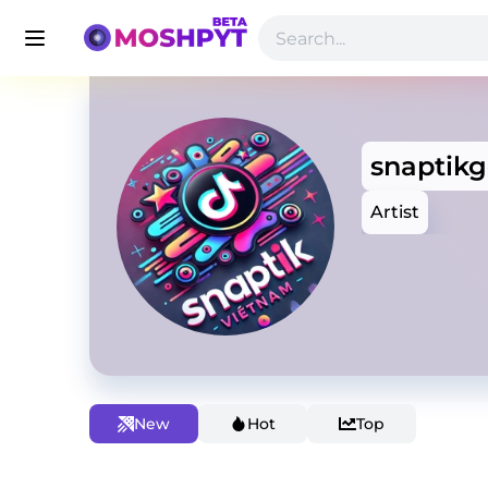
snaptik
Artist
New
Hot
Top