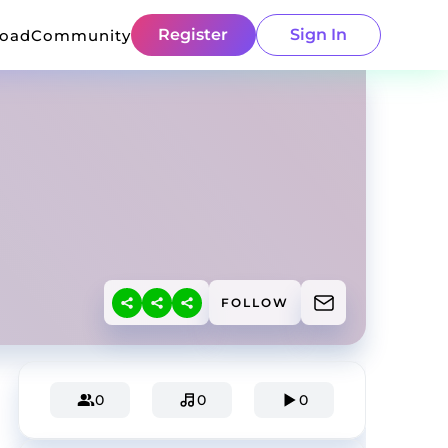
Register
Sign In
load
Community
FOLLOW
0
0
0