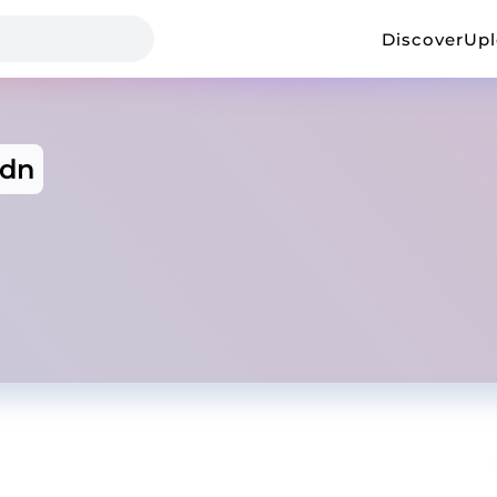
Discover
Up
gdn