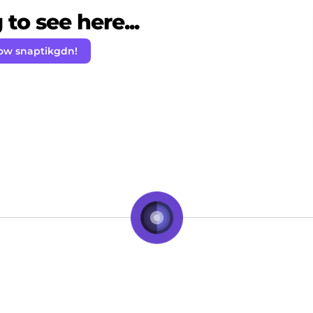
to see here...
low snaptikgdn!