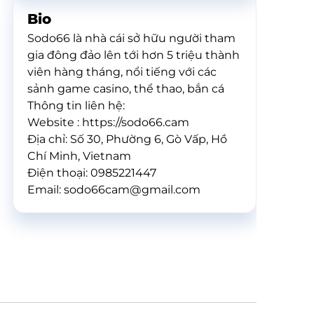
Bio
Sodo66 là nhà cái sở hữu người tham
gia đông đảo lên tới hơn 5 triệu thành
viên hàng tháng, nổi tiếng với các
sảnh game casino, thể thao, bắn cá
Thông tin liên hệ:
Website : https://sodo66.cam
Địa chỉ: Số 30, Phường 6, Gò Vấp, Hồ
Chí Minh, Vietnam
Điện thoại: 0985221447
Email: sodo66cam@gmail.com