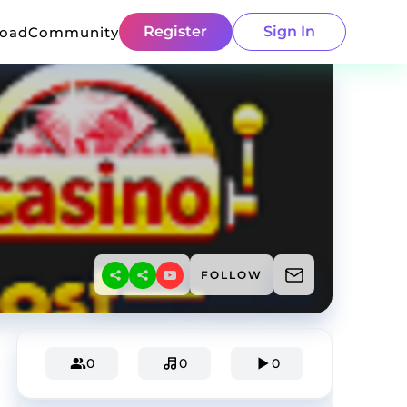
Register
Sign In
load
Community
FOLLOW
0
0
0