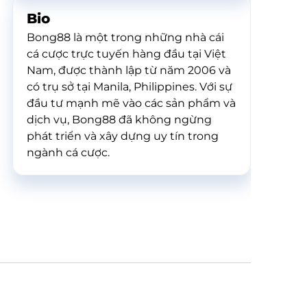
Bio
Bong88 là một trong những nhà cái
cá cược trực tuyến hàng đầu tại Việt
Nam, được thành lập từ năm 2006 và
có trụ sở tại Manila, Philippines. Với sự
đầu tư mạnh mẽ vào các sản phẩm và
dịch vụ, Bong88 đã không ngừng
phát triển và xây dựng uy tín trong
ngành cá cược.