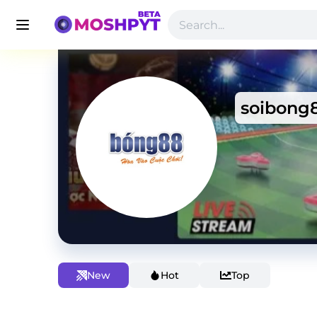
soibong
New
Hot
Top