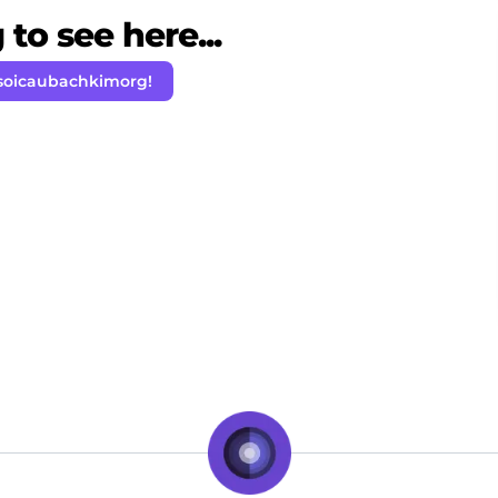
to see here...
soicaubachkimorg!