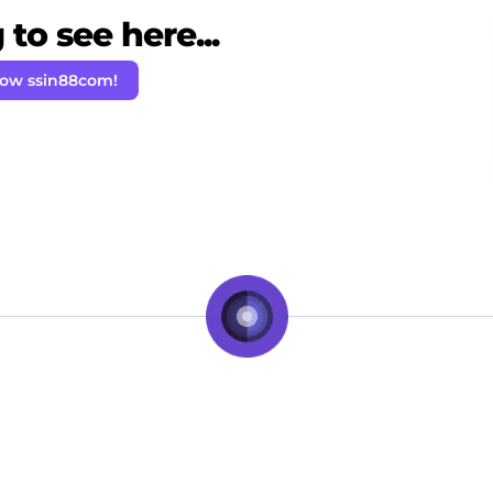
to see here...
low ssin88com!