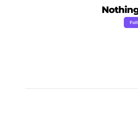
Nothing 
Fol