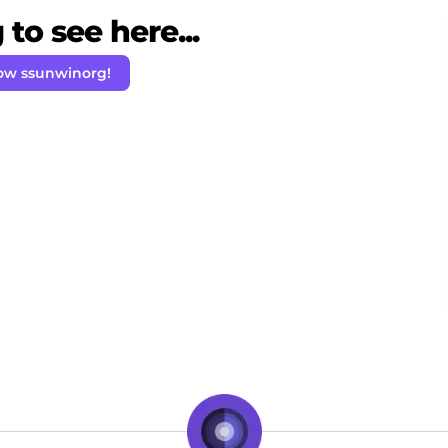
to see here...
low ssunwinorg!