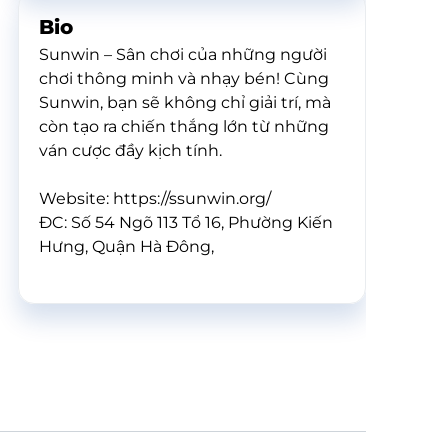
Bio
Sunwin – Sân chơi của những người
chơi thông minh và nhạy bén! Cùng
Sunwin, bạn sẽ không chỉ giải trí, mà
còn tạo ra chiến thắng lớn từ những
ván cược đầy kịch tính.
Website: https://ssunwin.org/
ĐC: Số 54 Ngõ 113 Tổ 16, Phường Kiến
Hưng, Quận Hà Đông,