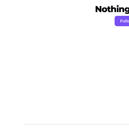
Nothing 
Fol