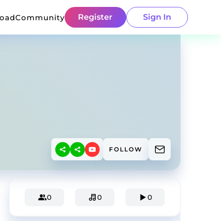
Register
Sign In
load
Community
FOLLOW
0
0
0