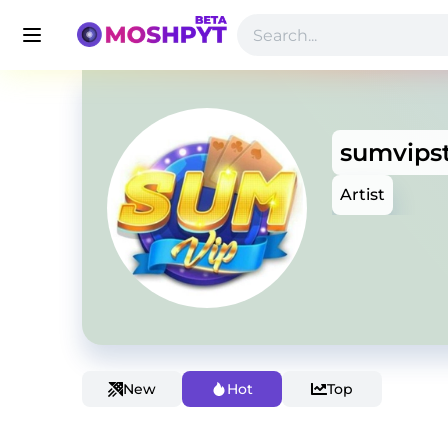
sumvips
Artist
New
Hot
Top