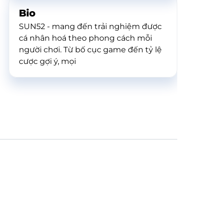
Bio
SUN52 - mang đến trải nghiệm được
cá nhân hoá theo phong cách mỗi
người chơi. Từ bố cục game đến tỷ lệ
cược gợi ý, mọi