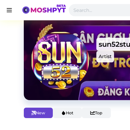
sun52stu
Artist
New
Hot
Top