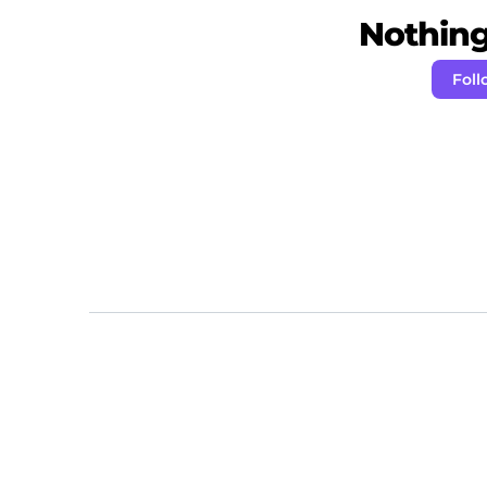
Nothing 
Foll