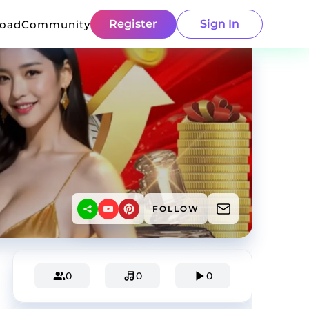
Register
Sign In
load
Community
FOLLOW
0
0
0