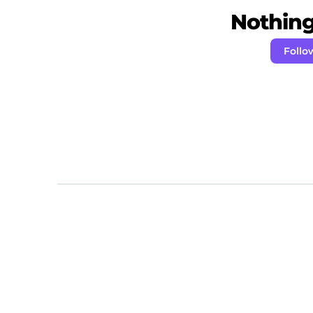
Nothing 
Follo