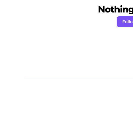
Nothing 
Foll