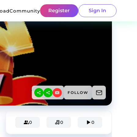
Register
Sign In
load
Community
FOLLOW
0
0
0