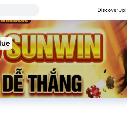
Discover
Up
lue