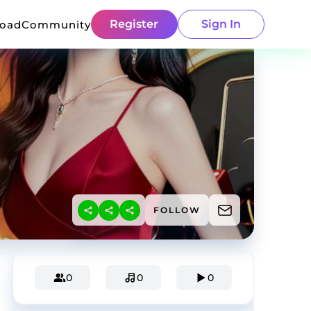
Register
Sign In
load
Community
FOLLOW
0
0
0