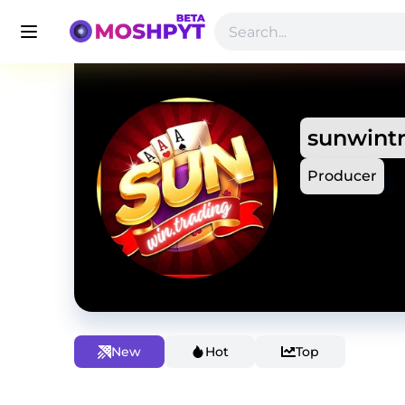
sunwint
Producer
New
Hot
Top