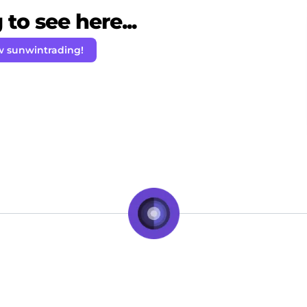
to see here...
w sunwintrading!