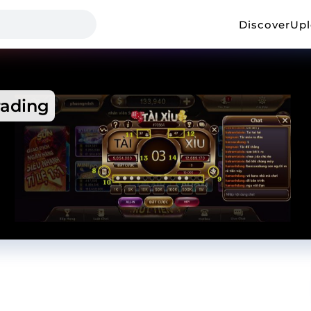
Discover
Up
rading