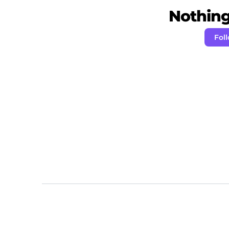
Nothing 
Fol