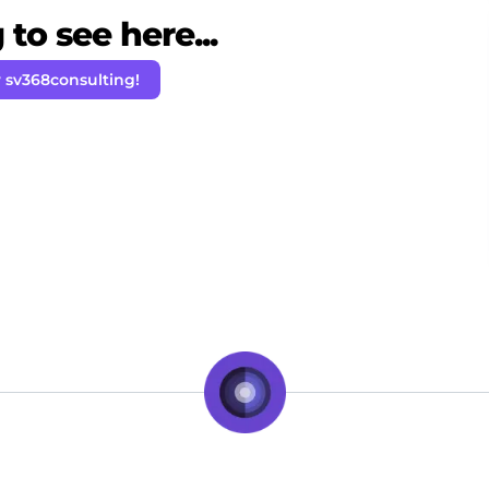
to see here...
 sv368consulting!