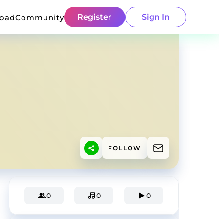
Register
Sign In
load
Community
FOLLOW
0
0
0