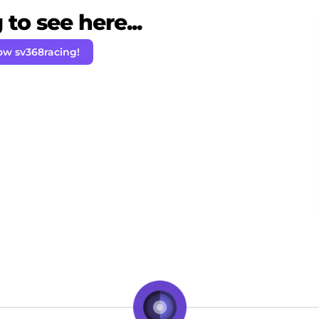
to see here...
ow sv368racing!