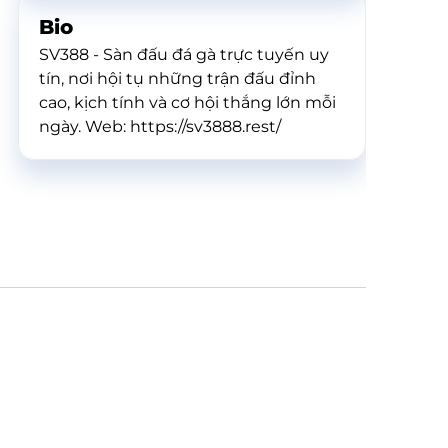
Bio
SV388 - Sàn đấu đá gà trực tuyến uy
tín, nơi hội tụ những trận đấu đỉnh
cao, kịch tính và cơ hội thắng lớn mỗi
ngày. Web: https://sv3888.rest/