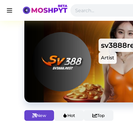
sv3888re
Artist
New
Hot
Top