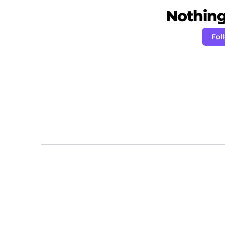
Nothing 
Fol