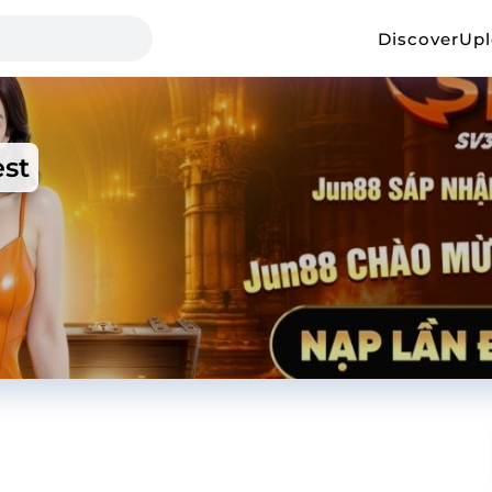
Discover
Up
st