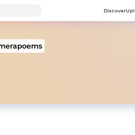
Discover
Up
amerapoems