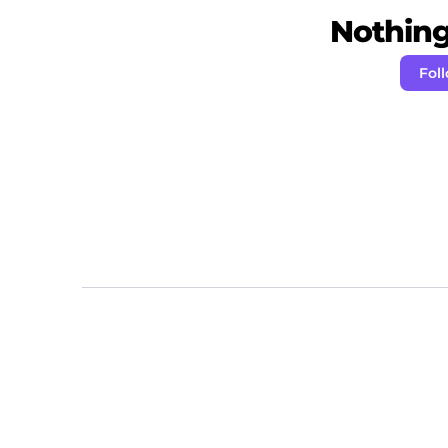
Nothing 
Foll