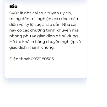
Bio
SV88 là nhà cái trực tuyến uy tín,
mang đến trải nghiệm cá cược toàn
diện với tỷ lệ cược hấp dẫn. Nhà cái
này có các chương trình khuyến mãi
phong phú và giao diện dễ sử dụng.
Hỗ trợ khách hàng chuyên nghiệp và
giao dịch nhanh chóng.
Điện thoại: 0939180503