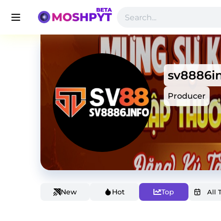
sv8886i
Producer
New
Hot
Top