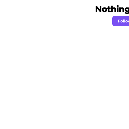
Nothing 
Follo