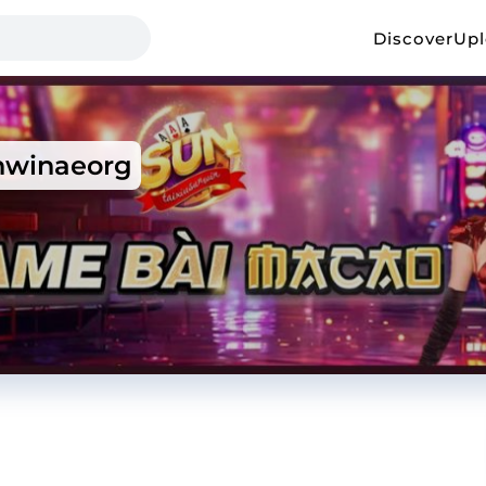
Discover
Up
unwinaeorg