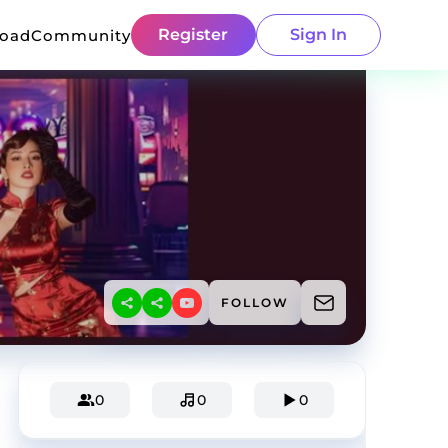
Register
Sign In
load
Community
FOLLOW
0
0
0