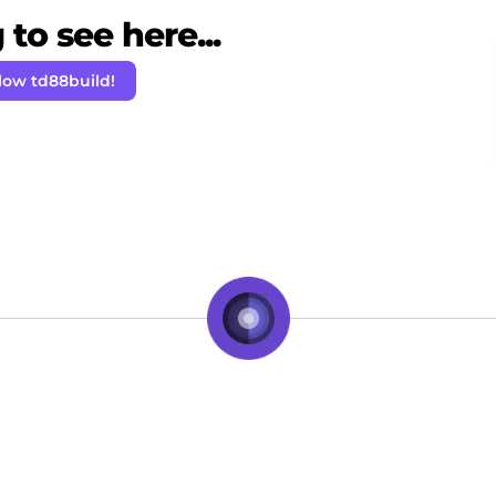
to see here...
low td88build!