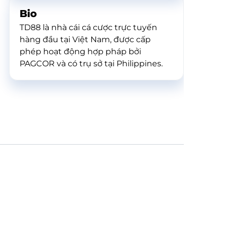
Bio
TD88 là nhà cái cá cược trực tuyến
hàng đầu tại Việt Nam, được cấp
phép hoạt động hợp pháp bởi
PAGCOR và có trụ sở tại Philippines.