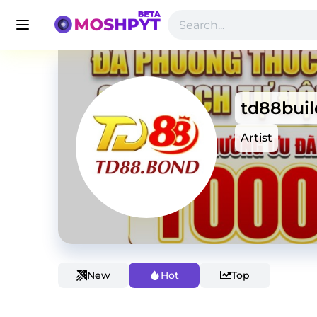
td88buil
Artist
New
Hot
Top