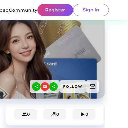
Register
Sign In
load
Community
FOLLOW
0
0
0