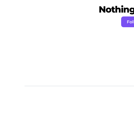
Nothing 
Fol