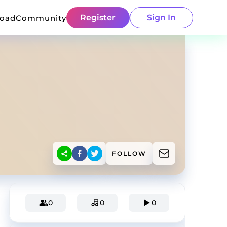
Register
Sign In
load
Community
FOLLOW
0
0
0