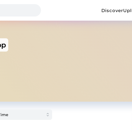
Discover
Up
pp