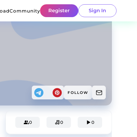
Register
Sign In
load
Community
FOLLOW
0
0
0