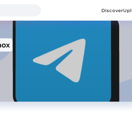
Discover
Up
mox