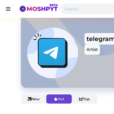
telegra
Artist
New
Hot
Top