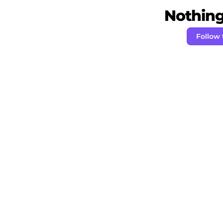
Nothing 
Follow