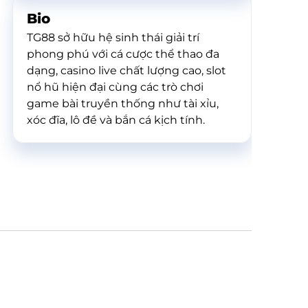
Bio
TG88 sở hữu hệ sinh thái giải trí
phong phú với cá cược thể thao đa
dạng, casino live chất lượng cao, slot
nổ hũ hiện đại cùng các trò chơi
game bài truyền thống như tài xỉu,
xóc đĩa, lô đề và bắn cá kịch tính.