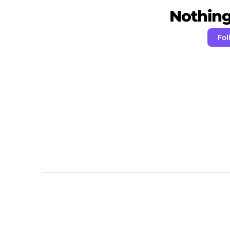
Nothing 
Fol