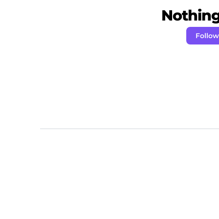
Nothing 
Follow