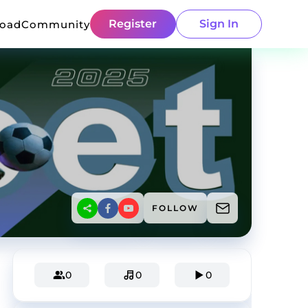
Register
Sign In
load
Community
FOLLOW
0
0
0