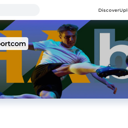
Discover
Up
portcom