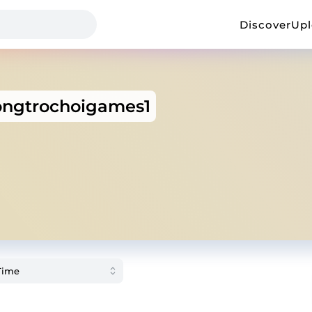
Discover
Up
ongtrochoigames1