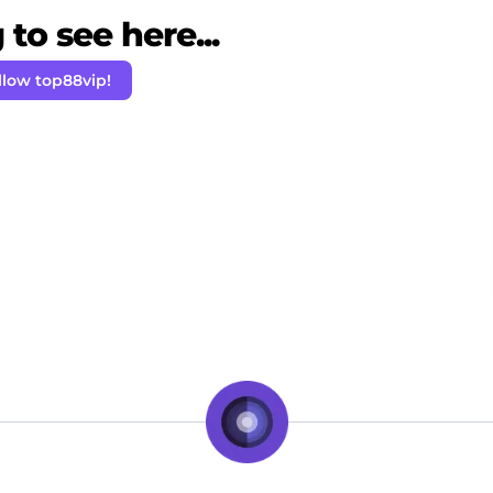
to see here...
llow top88vip!