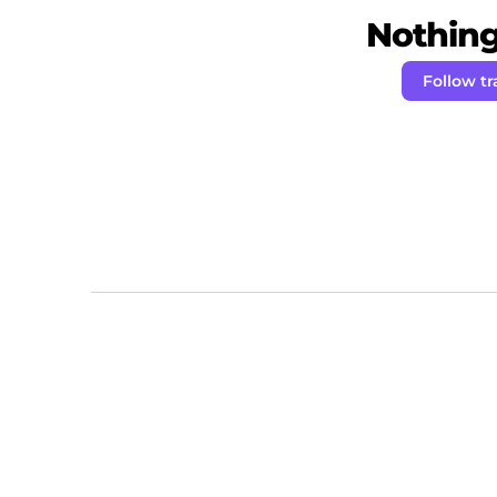
Nothing 
Follow t