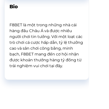
Bio
F8BET là một trong những nhà cái
hàng đầu Châu Á và được nhiều
người chơi tin tưởng. Với một loạt các
trò chơi cá cược hấp dẫn, tỷ lệ thưởng
cao và sân chơi công bằng, minh
bạch, F8BET mang đến cơ hội nhận
được khoản thưởng hàng tỷ đồng từ
trải nghiệm vui chơi tại đây.