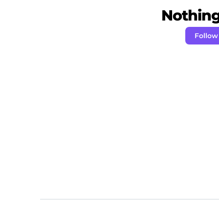
Nothing 
Follow