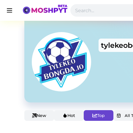
tylekeo
New
Hot
Top