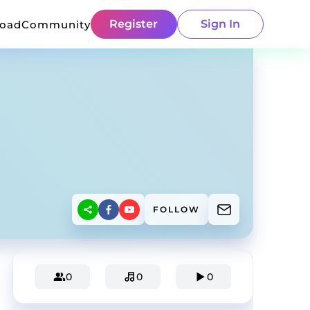
Register
Sign In
load
Community
FOLLOW
0
0
0