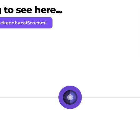
to see here...
ylekeonhacai5cncom!