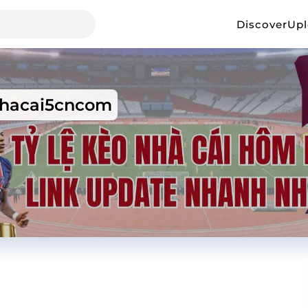
Discover
Up
nhacai5cncom