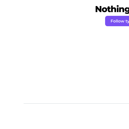
Nothing 
Follow t