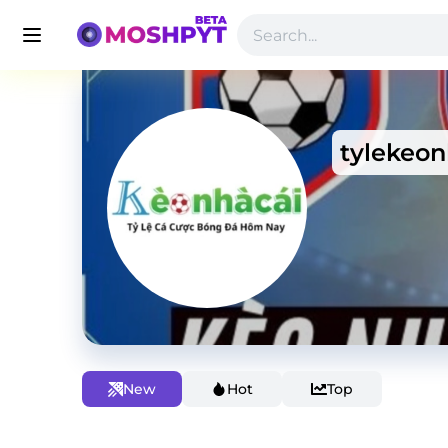
tylekeo
New
Hot
Top