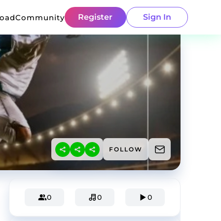
Register
Sign In
load
Community
FOLLOW
0
0
0