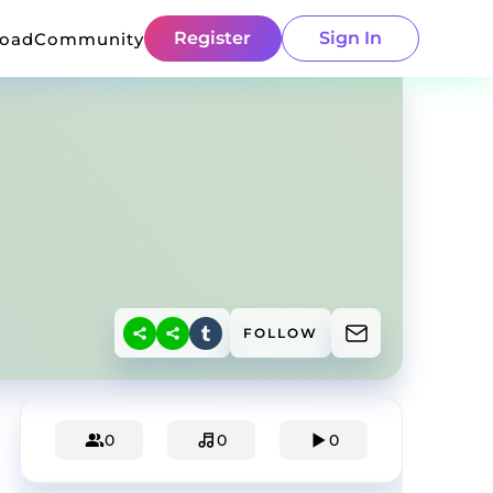
Register
Sign In
load
Community
FOLLOW
0
0
0