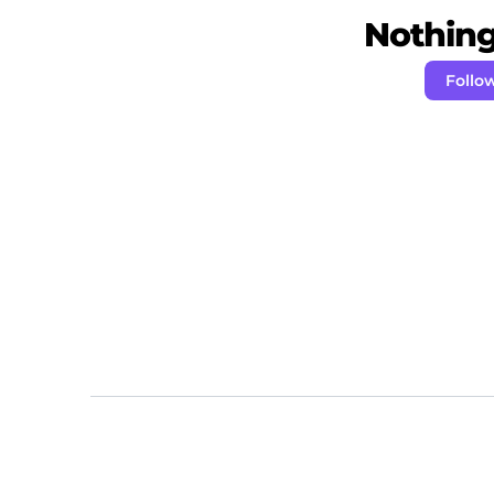
Nothing 
Follo