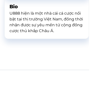
Bio
U888 hiện là một nhà cái cá cược nổi
bật tại thị trường Việt Nam, đồng thời
nhận được sự yêu mến từ cộng đồng
cược thủ khắp Châu Á.